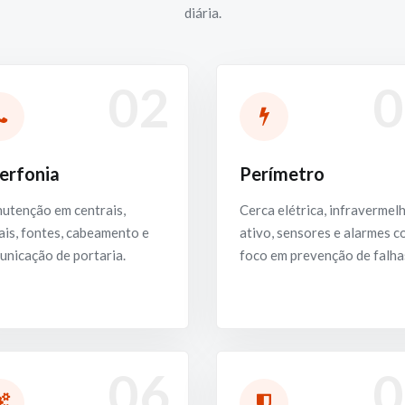
diária.
02
0
terfonia
Perímetro
utenção em centrais,
Cerca elétrica, infravermel
is, fontes, cabeamento e
ativo, sensores e alarmes 
unicação de portaria.
foco em prevenção de falha
06
0