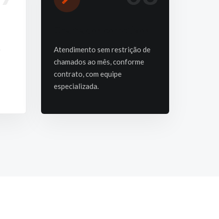
Chamados corretivos
e
Atendimento sem restrição de
chamados ao mês, conforme
contrato, com equipe
especializada.