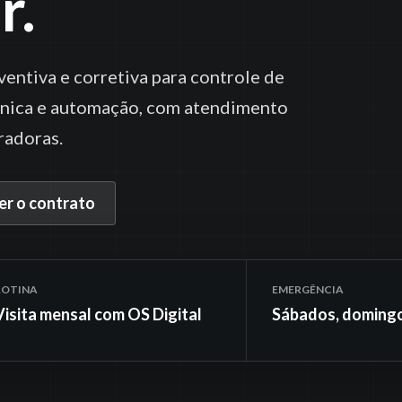
r.
ntiva e corretiva para controle de
ônica e automação, com atendimento
radoras.
r o contrato
ROTINA
EMERGÊNCIA
Visita mensal com OS Digital
Sábados, domingo