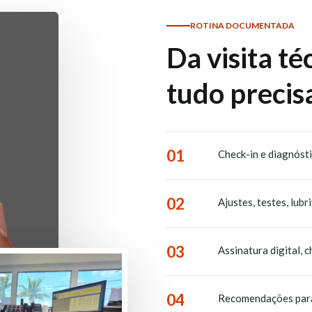
ROTINA DOCUMENTADA
Da visita té
tudo precisa
01
Check-in e diagnóst
02
Ajustes, testes, lubr
03
Assinatura digital, 
04
Recomendações para a