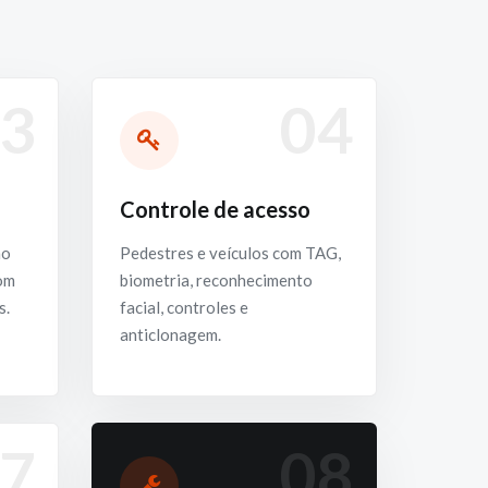
3
04
Controle de acesso
ho
Pedestres e veículos com TAG,
com
biometria, reconhecimento
s.
facial, controles e
anticlonagem.
7
08