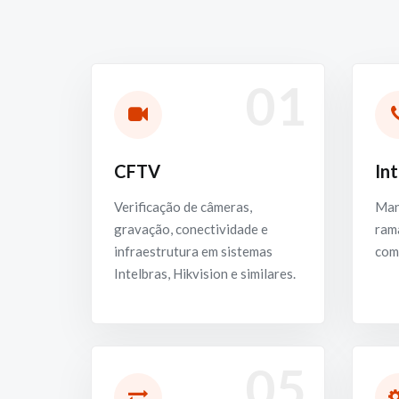
01
CFTV
In
Verificação de câmeras,
Man
gravação, conectividade e
rama
infraestrutura em sistemas
com
Intelbras, Hikvision e similares.
05