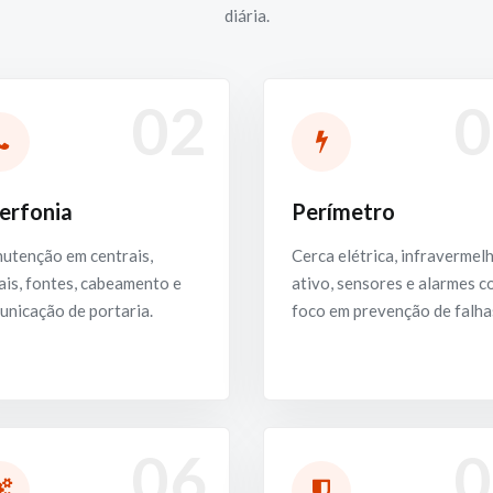
diária.
02
0
terfonia
Perímetro
utenção em centrais,
Cerca elétrica, infravermel
is, fontes, cabeamento e
ativo, sensores e alarmes 
unicação de portaria.
foco em prevenção de falha
06
0