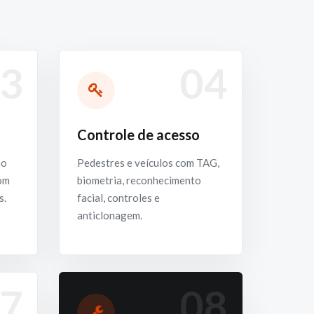
3
04
Controle de acesso
ho
Pedestres e veículos com TAG,
com
biometria, reconhecimento
s.
facial, controles e
anticlonagem.
7
08