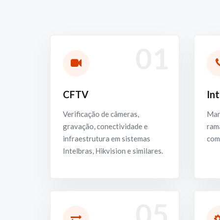
01
CFTV
In
Verificação de câmeras,
Man
gravação, conectividade e
rama
infraestrutura em sistemas
com
Intelbras, Hikvision e similares.
05