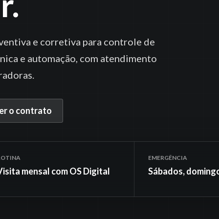
r.
ntiva e corretiva para controle de
ônica e automação, com atendimento
radoras.
r o contrato
ROTINA
EMERGÊNCIA
Visita mensal com OS Digital
Sábados, domingo