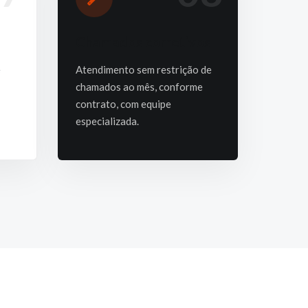
Chamados corretivos
e
Atendimento sem restrição de
chamados ao mês, conforme
contrato, com equipe
especializada.