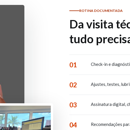
ROTINA DOCUMENTADA
Da visita té
tudo precisa
01
Check-in e diagnóst
02
Ajustes, testes, lubr
03
Assinatura digital, 
04
Recomendações para a