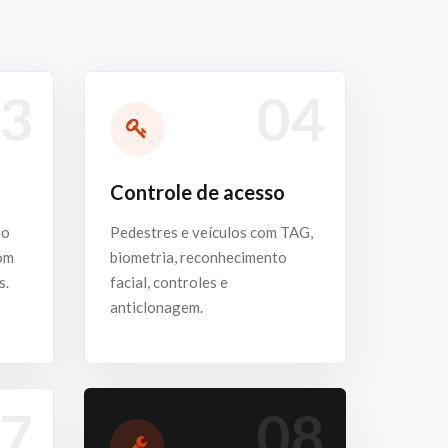
3
04
Controle de acesso
ho
Pedestres e veículos com TAG,
com
biometria, reconhecimento
s.
facial, controles e
anticlonagem.
7
08