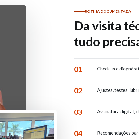
ROTINA DOCUMENTADA
Da visita té
tudo precisa
01
Check-in e diagnóst
02
Ajustes, testes, lubr
03
Assinatura digital, 
04
Recomendações para a