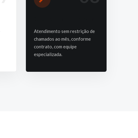
Chamados corretivos
e
Atendimento sem restrição de
chamados ao mês, conforme
contrato, com equipe
especializada.