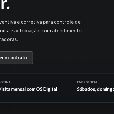
r.
ntiva e corretiva para controle de
ônica e automação, com atendimento
radoras.
r o contrato
ROTINA
EMERGÊNCIA
Visita mensal com OS Digital
Sábados, domingo