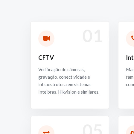
01
CFTV
In
Verificação de câmeras,
Man
gravação, conectividade e
rama
infraestrutura em sistemas
com
Intelbras, Hikvision e similares.
05