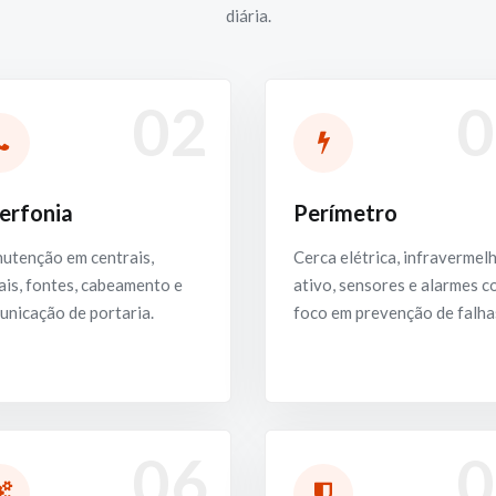
diária.
02
0
terfonia
Perímetro
utenção em centrais,
Cerca elétrica, infravermel
is, fontes, cabeamento e
ativo, sensores e alarmes 
unicação de portaria.
foco em prevenção de falha
06
0